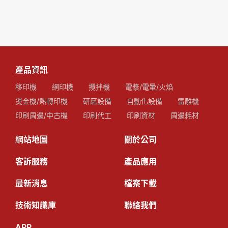
產品資訊
移印機
網印機
攪拌機
電漿/電暈/火焰
燙金機/熱轉印機
研磨設備
自動化設備
雷雕機
印刷周邊/中古機
印刷代工
印刷資材
周邊耗材
網站地圖
關於公司
客訴服務
產品應用
最新消息
檔案下載
技術知識庫
聯絡我們
APP