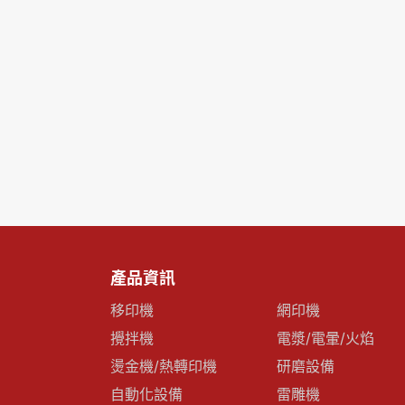
產品資訊
移印機
網印機
攪拌機
電漿/電暈/火焰
燙金機/熱轉印機
研磨設備
自動化設備
雷雕機