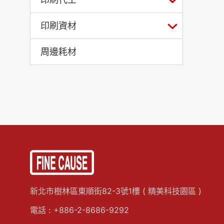
印刷資材
周邊耗材
新北市樹林區東順街82-3號1樓 ( 精美科技園區 )
電話 :
+886-2-8686-9292