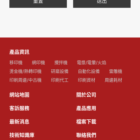
重置
送出
產品資訊
移印機
網印機
攪拌機
電漿/電暈/火焰
燙金機/熱轉印機
研磨設備
自動化設備
雷雕機
印刷周邊/中古機
印刷代工
印刷資材
周邊耗材
網站地圖
關於公司
客訴服務
產品應用
最新消息
檔案下載
技術知識庫
聯絡我們